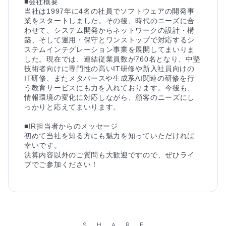
■会社概要

当社は1997年に4名の社員でソフトウェアの開発事
業をスタートしました。その後、時代のニーズに合
わせて、システム開発からネットワークの設計・構
築、そして運用・保守とワンストップで対応するシ
ステムインテグレーション事業を展開してまいりま
した。現在では、連結従業員数が760名となり、中堅
技術者向けに専門性の高いIT研修や新入社員向けの
IT研修、またメタバースや生成系AI関連の研修を行
う教育サービスにも力を入れております。今後も、
情報環境の変化に対応しながら、顧客のニーズにし
っかりと応えてまいります。

■IR担当者からのメッセージ

初めて当社を知る方にも魅力を知っていただければ
幸いです。

決算内容以外のご質問も大歓迎ですので、ぜひライ
ブでご参加ください！
SHARE