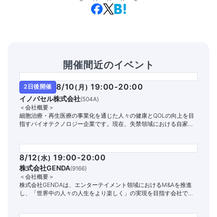
開催間近のイベント
8/10
19:00-20:00
2日後開催
(
月
)
イノバセル株式会社
(
504A
)
＜会社概要＞
細胞治療・再生医療の事業化を通じた人々の健康とQOLの向上を目
指すバイオテクノロジー企業です。現在、失禁領域における自家細
胞治療パイプラインの開発と商業化に注力しています。
8/12
19:00-20:00
(
水
)
株式会社GENDA
(
9166
)
＜会社概要＞
株式会社GENDAは、エンターテイメント領域におけるM&Aを推進
し、「世界中の人々の人生をより楽しく」の実現を目指す会社で
す。