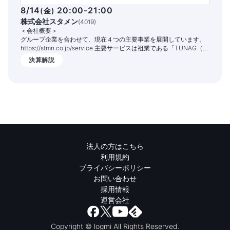
8/14
20:00-21:00
(
金
)
株式会社スタメン
(
4019
)
＜会社概要＞
グループ企業を合わせて、現在４つの主要事業を展開しています。
https://stmn.co.jp/service 主要サービスは祖業である「TUNAG（ツ
ナグ）」という組織エンゲージメントを高めるITサービスです。
決算解説
1,400社以上の企業様でご活用いただいており、従業員の定着率向上
や情報共有の促進、業務DX化の実現を支援しております。
法人の方はこちら
利用規約
プライバシーポリシー
お問い合わせ
採用情報
運営会社
Copyright © logmi All Rights Reserved.