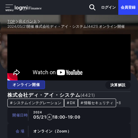
ログイン
会員登録
MENU
IRイベント
TOP
2024/05/21開催 株式会社ディ・アイ・システム(4421) オンライン開催
オンライン開催
決算解説
株式会社ディ・アイ・システム
(
4421
)
#
システムインテグレーション
#
DX
#
情報セキュリティ
+
8
2024
開催日時
05/21
18:00-19:00
火
会 場
オンライン（Zoom）