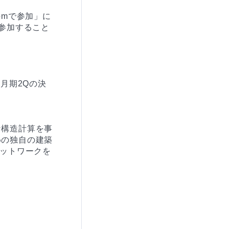
omで参加」に
参加すること
月期2Qの決
な構造計算を事
めの独自の建築
ネットワークを