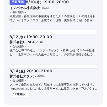
8/10
19:00-20:00
明日開催
(
月
)
イノバセル株式会社
(
504A
)
＜会社概要＞
細胞治療・再生医療の事業化を通じた人々の健康とQOLの向上を目
指すバイオテクノロジー企業です。現在、失禁領域における自家細
胞治療パイプラインの開発と商業化に注力しています。
8/12
19:00-20:00
(
水
)
株式会社GENDA
(
9166
)
＜会社概要＞
株式会社GENDAは、エンターテイメント領域におけるM&Aを推進
し、「世界中の人々の人生をより楽しく」の実現を目指す会社で
す。
8/14
20:00-21:00
(
金
)
株式会社スタメン
(
4019
)
＜会社概要＞
グループ企業を合わせて、現在４つの主要事業を展開しています。
https://stmn.co.jp/service 主要サービスは祖業である「TUNAG（ツ
ナグ）」という組織エンゲージメントを高めるITサービスです。
決算解説
1,400社以上の企業様でご活用いただいており、従業員の定着率向上
や情報共有の促進、業務DX化の実現を支援しております。