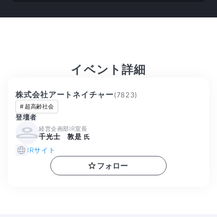
イベント詳細
株式会社アートネイチャー
(
7823
)
#
超高齢社会
登壇者
経営企画部IR室長
千光士 敦是
氏
IRサイト
フォロー