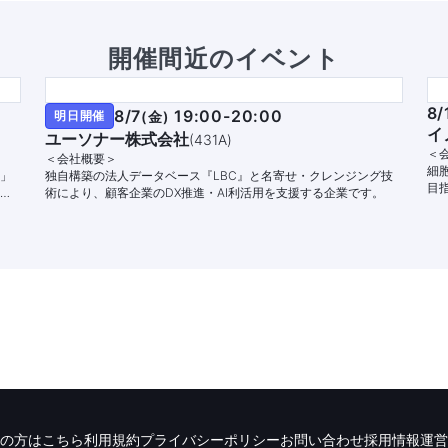
開催間近のイベント
8/
8/7
19:00-20:00
明日開催
(
金
)
イ
ユーソナー株式会社
(
431A
)
＜
＜会社概要＞
細
」
独自構築の法人データベース『LBC』と名寄せ・クレンジング技
目
幅
術により、顧客企業のDX推進・AI利活用を支援する企業です。
家
で
の方はこちら
利用規約
プライバシーポリシー
お問い合わせ
採用情報
運営