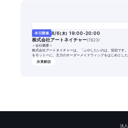
8/6
19:00-20:00
本日開催
(
木
)
株式会社アートネイチャー
(
7823
)
＜会社概要＞
株式会社アートネイチャーは、「ふやしたいのは、笑顔です。
をモットーに、主力のオーダーメイドウィッグをはじめとした
広い商品・サービスを提供する国内シェアNo.1の総合毛髪企業
決算解説
す。
法人