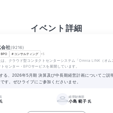
イベント詳細
式会社
(
9216
)
#
BPO
#
コンサルティング
+
5
は、クラウド型コンタクトセンターシステム「Omnia LINK（オ
クトセンター・BPOサービスを展開しています。
表する、2026年5月期 決算及び中長期経営計画についてご
迎です。ぜひライブにご参加くださいませ。
長
経理財務部
小島 範子
氏
氏