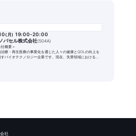
10
19:00-20:00
(
月
)
ノバセル株式会社
(
504A
)
会社概要＞
胞治療・再生医療の事業化を通じた人々の健康とQOLの向上を
指すバイオテクノロジー企業です。現在、失禁領域における自
細胞治療パイプラインの開発と商業化に注力しています。
会社