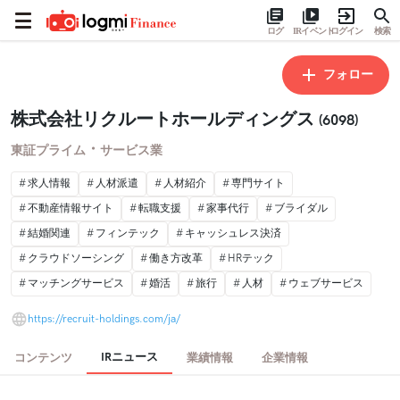
ログ
IRイベント
ログイン
検索
フォロー
株式会社リクルートホールディングス
(6098)
・
東証プライム
サービス業
求人情報
人材派遣
人材紹介
専門サイト
不動産情報サイト
転職支援
家事代行
ブライダル
結婚関連
フィンテック
キャッシュレス決済
クラウドソーシング
働き方改革
HRテック
マッチングサービス
婚活
旅行
人材
ウェブサービス
https://recruit-holdings.com/ja/
IRニュース
コンテンツ
業績情報
企業情報