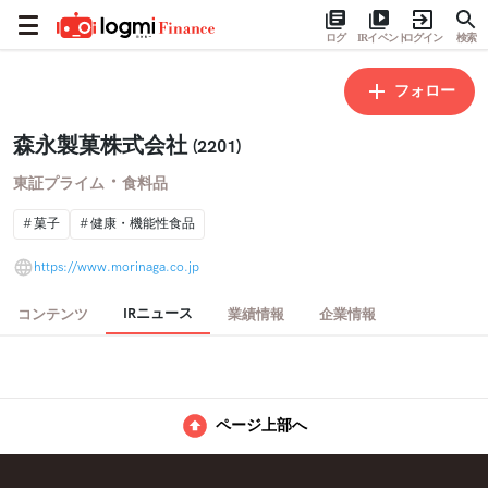
ログ
IRイベント
ログイン
検索
フォロー
森永製菓株式会社
(2201)
・
東証プライム
食料品
菓子
健康・機能性食品
https://www.morinaga.co.jp
IRニュース
コンテンツ
業績情報
企業情報
ページ上部へ