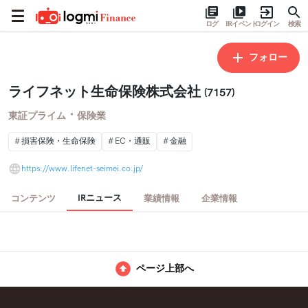
ログ
IRイベント
ログイン
検索
フォロー
ライフネット生命保険株式会社
(7157)
・
東証プライム
保険業
損害保険・生命保険
EC・通販
金融
https://www.lifenet-seimei.co.jp/
IRニュース
コンテンツ
業績情報
企業情報
ページ上部へ