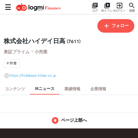
ログ
IRイベント
ログイン
検索
フォロー
株式会社ハイデイ日高
(7611)
・
東証プライム
小売業
外食
https://hidakaya.hiday.co.jp
IRニュース
コンテンツ
業績情報
企業情報
ページ上部へ