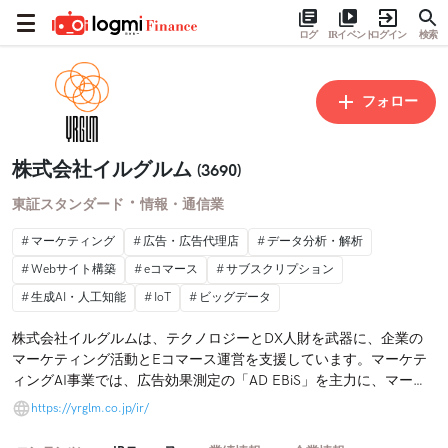
ログ
IRイベント
ログイン
検索
フォロー
株式会社イルグルム
(3690)
・
東証スタンダード
情報・通信業
マーケティング
広告・広告代理店
データ分析・解析
Webサイト構築
eコマース
サブスクリプション
生成AI・人工知能
IoT
ビッグデータ
株式会社イルグルムは、テクノロジーとDX人財を武器に、企業の
マーケティング活動とEコマース運営を支援しています。マーケテ
ィングAI事業では、広告効果測定の「AD EBiS」を主力に、マーケ
ティングプロセスの効果改善を支援し、コマースAI事業では、ECサ
https://yrglm.co.jp/ir/
イト構築オープンプラットフォーム「EC-CUBE」を主力にECサイ
トの構築から物流まで、垂直統合的にECサイトの運営を支援して