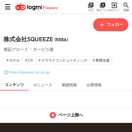
ログ
IRイベント
ログイン
検索
フォロー
株式会社SQUEEZE
(558A)
・
東証グロース
サービス業
ホテル
DX
クラウドコンピューティング
業務支援
https://squeeze-inc.co.jp/
コンテンツ
IRニュース
業績情報
企業情報
ページ上部へ