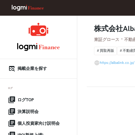
株式会社Alba
・
東証グロース
不動
買取再販
不動産
https://albalink.co.jp/
掲載企業を探す
ログ
ログTOP
決算説明会
個人投資家向け説明会