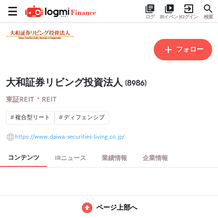
ログ
IRイベント
ログイン
検索
フォロー
大和証券リビング投資法人
(8986)
・
東証REIT
REIT
複合型リート
ディフェンシブ
https://www.daiwa-securities-living.co.jp/
コンテンツ
IRニュース
業績情報
企業情報
ページ上部へ