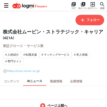
ログ
IRイベント
ログイン
検索
フォロー
株式会社ムービン・ストラテジック・キャリア
(421A)
・
東証グロース
サービス業
人材紹介
転職支援
マッチングサービス
求人情報
専門サイト
https://corp.movin.co.jp/
IRニュース
コンテンツ
業績情報
企業情報
ページ上部へ