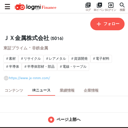
ログ
IRイベント
ログイン
検索
フォロー
ＪＸ金属株式会社
(5016)
・
東証プライム
非鉄金属
素材
リサイクル
レアメタル
資源開発
電子材料
半導体
半導体部材・部品
電線・ケーブル
https://www.jx-nmm.com/
IRニュース
コンテンツ
業績情報
企業情報
ページ上部へ