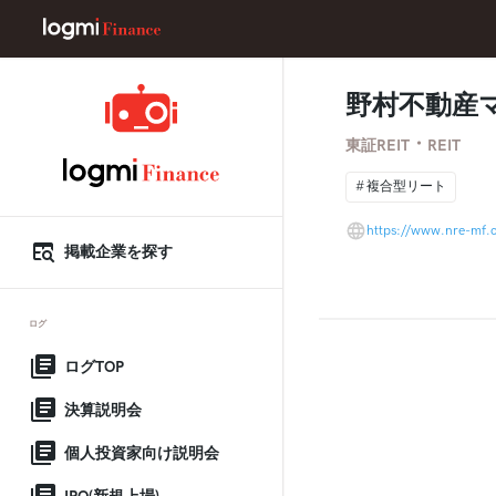
野村不動産
・
東証REIT
REIT
複合型リート
https://www.nre-mf.c
掲載企業を探す
ログ
ログTOP
決算説明会
個人投資家向け説明会