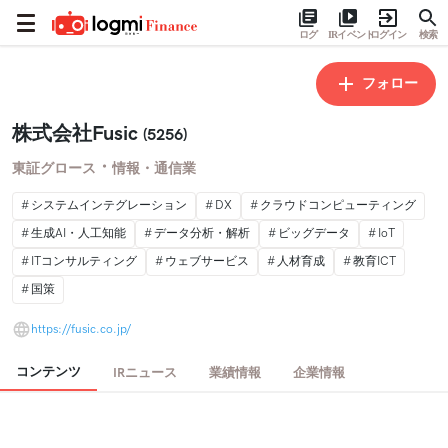
ログ
IRイベント
ログイン
検索
フォロー
株式会社Fusic
(5256)
・
東証グロース
情報・通信業
システムインテグレーション
DX
クラウドコンピューティング
生成AI・人工知能
データ分析・解析
ビッグデータ
IoT
ITコンサルティング
ウェブサービス
人材育成
教育ICT
国策
https://fusic.co.jp/
コンテンツ
IRニュース
業績情報
企業情報