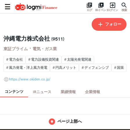
ログ
IRイベント
ログイン
検索
フォロー
沖縄電力株式会社
(9511)
・
東証プライム
電気・ガス業
電力会社
電力設備投資関連
太陽光発電関連
風力発電・洋上風力発電
円高メリット
ディフェンシブ
国策
https://www.okiden.co.jp/
コンテンツ
IRニュース
業績情報
企業情報
ページ上部へ