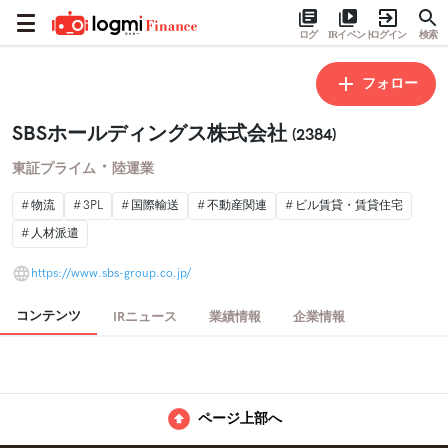
ログ
IRイベント
ログイン
検索
フォロー
SBSホールディングス株式会社
(2384)
・
東証プライム
陸運業
物流
3PL
国際輸送
不動産関連
ビル賃貸・賃貸住宅
人材派遣
https://www.sbs-group.co.jp/
コンテンツ
IRニュース
業績情報
企業情報
ページ上部へ