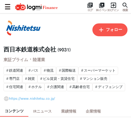
ログ
IRイベント
ログイン
検索
フォロー
西日本鉄道株式会社
(9031)
・
東証プライム
陸運業
鉄道関連
バス
物流
国際輸送
スーパーマーケット
専門店
雑貨
ビル賃貸・賃貸住宅
マンション販売
住宅関連
ホテル
介護関連
高齢者住宅
ディフェンシブ
https://www.nishitetsu.co.jp/
コンテンツ
IRニュース
業績情報
企業情報