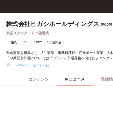
株式会社ヒガシホールディングス
(9029)
・
東証スタンダード
陸運業
物流
3PL
BPO
介護関連
運送事業を祖業とし、3PL事業、事務所移転、ITサポート事業、
「中期経営計画2028」では「プライム市場昇格へ向けたファンダ
を進めてまいります。
https://www.e-higashi.co.jp/
IRニュース
コンテンツ
業績情