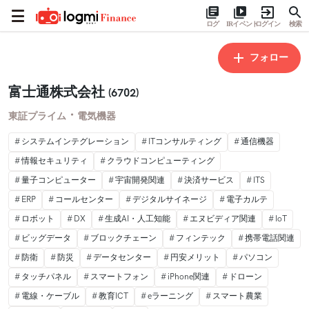
ログ
IRイベント
ログイン
検索
フォロー
富士通株式会社
(6702)
・
東証プライム
電気機器
システムインテグレーション
ITコンサルティング
通信機器
情報セキュリティ
クラウドコンピューティング
量子コンピューター
宇宙開発関連
決済サービス
ITS
ERP
コールセンター
デジタルサイネージ
電子カルテ
ロボット
DX
生成AI・人工知能
エヌビディア関連
IoT
ビッグデータ
ブロックチェーン
フィンテック
携帯電話関連
防衛
防災
データセンター
円安メリット
パソコン
タッチパネル
スマートフォン
iPhone関連
ドローン
電線・ケーブル
教育ICT
eラーニング
スマート農業