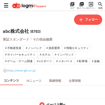
ログ
IRイベント
ログイン
検索
フォロー
abc株式会社
(8783)
・
東証スタンダード
その他金融業
不動産投資
ノンバンク
資産運用
情報セキュリティ
サイバーセキュリティ
ホテル
インバウンド
ゲーム・ゲーム関連
eスポーツ
メタバース
駐車場
金融
https://www.gfa.co.jp/
コンテンツ
IRニュース
業績情報
企業情報
ページ上部へ