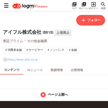
ログ
IRイベント
ログイン
検索
フォロー
アイフル株式会社
(8515)
上場廃止
・
東証プライム
その他金融業
消費者金融
サービサー
ノンバンク
金融
https://www.aiful.co.jp
コンテンツ
IRニュース
業績情報
企業情報
ページ上部へ