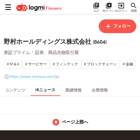
ログ
IRイベント
ログイン
検索
フォロー
野村ホールディングス株式会社
(8604)
・
東証プライム
証券、商品先物取引業
M＆A
サービサー
フィンテック
ブロックチェーン
金融
https://www.nomura.com/jp/
IRニュース
コンテンツ
業績情報
企業情報
ページ上部へ