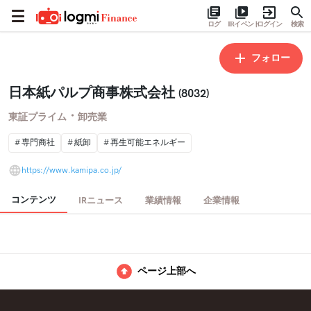
ログ
IRイベント
ログイン
検索
フォロー
日本紙パルプ商事株式会社
(8032)
・
東証プライム
卸売業
専門商社
紙卸
再生可能エネルギー
https://www.kamipa.co.jp/
コンテンツ
IRニュース
業績情報
企業情報
ページ上部へ