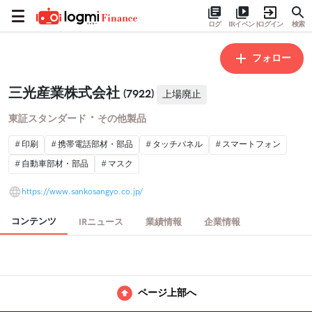
ログ
IRイベント
ログイン
検索
フォロー
三光産業株式会社
(7922)
上場廃止
・
東証スタンダード
その他製品
印刷
携帯電話部材・部品
タッチパネル
スマートフォン
自動車部材・部品
マスク
https://www.sankosangyo.co.jp/
コンテンツ
IRニュース
業績情報
企業情報
ページ上部へ