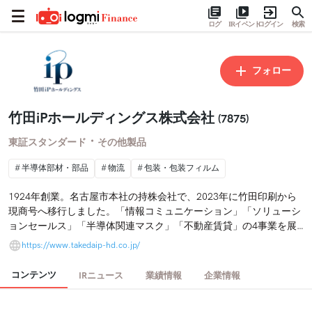
ログ
IRイベント
ログイン
検索
フォロー
竹田iPホールディングス株式会社
(7875)
・
東証スタンダード
その他製品
半導体部材・部品
物流
包装・包装フィルム
1924年創業。名古屋市本社の持株会社で、2023年に竹田印刷から
現商号へ移行しました。「情報コミュニケーション」「ソリューシ
ョンセールス」「半導体関連マスク」「不動産賃貸」の4事業を展
開しています。祖業で培った精密製版技術を発展させた半導体関連
https://www.takedaip-hd.co.jp/
マスク事業が伸びています。2024年に発表した中期経営計画のも
と、国内外15社のグループネットワークを活かし成長領域への展開
コンテンツ
IRニュース
業績情報
企業情報
を加速しています。