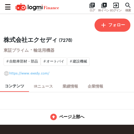
ログ
IRイベント
ログイン
検索
フォロー
株式会社エクセディ
(7278)
・
東証プライム
輸送用機器
自動車部材・部品
オートバイ
建設機械
https://www.exedy.com/
コンテンツ
IRニュース
業績情報
企業情報
ページ上部へ