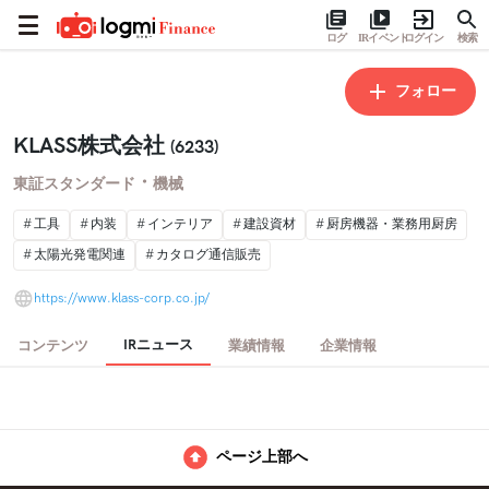
ログ
IRイベント
ログイン
検索
フォロー
KLASS株式会社
(6233)
・
東証スタンダード
機械
工具
内装
インテリア
建設資材
厨房機器・業務用厨房
太陽光発電関連
カタログ通信販売
https://www.klass-corp.co.jp/
IRニュース
コンテンツ
業績情報
企業情報
ページ上部へ