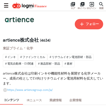
ログ
IRイベント
ログイン
検索
フォロー
artience株式会社
(4634)
・
東証プライム
化学
インキ
ファインケミカル
リチウムイオン電池部材・部品
電気自動車・EV関連
液晶部材・部品
素材
artience株式会社は印刷インキや機能性材料を展開する化学メーカ
ー。成長の柱としてEV向けリチウムイオン電池用材料を拡大してい
ます。
https://www.artiencegroup.com/ja/
コンテンツ
IRニュース
業績情報
企業情報