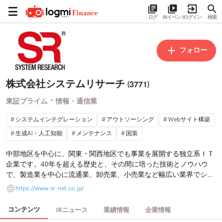
ログ
IRイベント
ログイン
検索
フォロー
株式会社システムリサーチ
(3771)
・
東証プライム
情報・通信業
システムインテグレーション
アウトソーシング
Webサイト構築
生成AI・人工知能
メンテナンス
国策
中部地区を中心に、関東・関西地区でも事業を展開する独立系ＩＴ
企業です。40年を超える歴史と、その間に培った技術とノウハウ
で、製造業を中心に流通業、卸売業、小売業など幅広い業界でシス
テム開発の実績を有し、システム導入後の保守・メンテナンスにも
https://www.sr-net.co.jp/
注力する「ビジネスに寄り添うＩＴパートナー」として、多くの顧
客の信頼を獲得しています。
コンテンツ
IRニュース
業績情報
企業情報