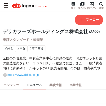
ログ
IRイベント
ログイン
検索
フォロー
デリカフーズホールディングス株式会社
(3392)
・
東証スタンダード
卸売業
外食
中食
専門商社
全国の外食産業、中食産業を中心に野菜の販売、およびカット野菜
の製造販売を行い、３６５日チルド物流で配送。また、一般消費者
向けに青果やミールキットのEC販売も開始。その他、物流事業や
研究開発コンサルティング事業も手掛け、安心安全な青果を届けて
https://www.delica.co.jp
いる。
IRニュース
コンテンツ
業績情報
企業情報