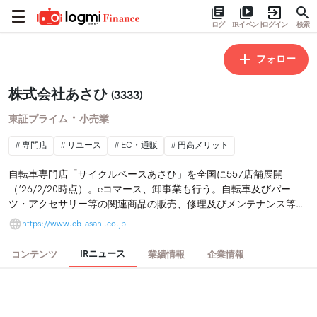
ログ
IRイベント
ログイン
検索
フォロー
株式会社あさひ
(3333)
・
東証プライム
小売業
専門店
リユース
EC・通販
円高メリット
自転車専門店「サイクルベースあさひ」を全国に557店舗展開
（’26/2/20時点）。eコマース、卸事業も行う。自転車及びパー
ツ・アクセサリー等の関連商品の販売、修理及びメンテナンス等の
付帯サービスを提供。自社で企画開発し、中国や台湾の海外メーカ
https://www.cb-asahi.co.jp
ーにて生産したあさひブランド商品に加え、国内及び海外の自転車
メーカー等のナショナルブランド商品、メーカーとの共同開発商
IRニュース
コンテンツ
業績情報
企業情報
品、リユース商品を取り扱う。