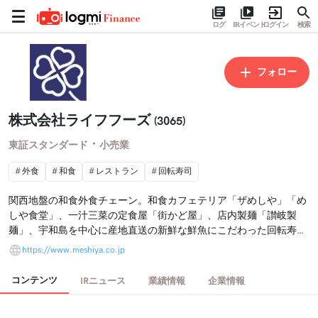
ログ
IRイベント
ログイン
検索
フォロー
株式会社ライフフーズ
(3065)
・
東証スタンダード
小売業
外食
和食
レストラン
回転寿司
関西地盤の和食外食チェーン。和食カフェテリア「ザめしや」「め
しや食堂」、一汁三菜の定食屋「街かど屋」、店内製麺「讃岐製
麺」、宇和島を中心に産地直送の新鮮な鮮魚にこだわった回転寿司
「うわじ丸」などを展開
https://www.meshiya.co.jp
コンテンツ
IRニュース
業績情報
企業情報