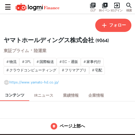
ログ
IRイベント
ログイン
検索
フォロー
ヤマトホールディングス株式会社
(9064)
・
東証プライム
陸運業
物流
3PL
国際輸送
EC・通販
家事代行
クラウドコンピューティング
フリマアプリ
宅配
https://www.yamato-hd.co.jp/
コンテンツ
IRニュース
業績情報
企業情報
ページ上部へ