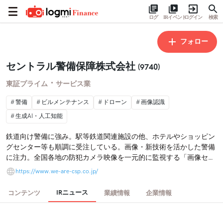
ログ
IRイベント
ログイン
検索
フォロー
セントラル警備保障株式会社
(9740)
・
東証プライム
サービス業
警備
ビルメンテナンス
ドローン
画像認識
生成AI・人工知能
鉄道向け警備に強み。駅等鉄道関連施設の他、ホテルやショッピン
グセンター等も順調に受注している。画像・新技術を活かした警備
に注力。全国各地の防犯カメラ映像を一元的に監視する「画像セン
ター」の運用を開始。また２０２０年には、大手町で警備員１００
https://www.we-are-csp.co.jp/
名規模の大型ビルを受注するなど、高付加価値の常駐警備にも引続
き意欲的に取り組んでいる。警備サービス３位。
IRニュース
コンテンツ
業績情報
企業情報