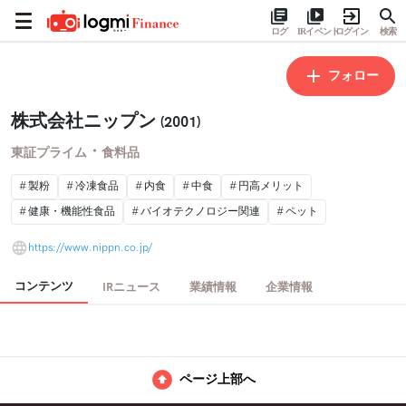
ログ
IRイベント
ログイン
検索
フォロー
株式会社ニップン
(2001)
・
東証プライム
食料品
製粉
冷凍食品
内食
中食
円高メリット
健康・機能性食品
バイオテクノロジー関連
ペット
https://www.nippn.co.jp/
コンテンツ
IRニュース
業績情報
企業情報
ページ上部へ