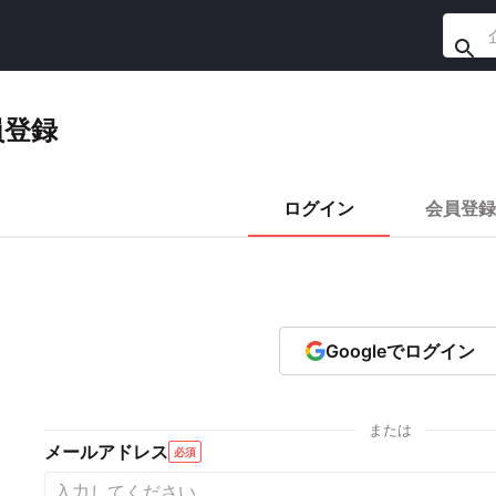
員登録
ログイン
会員登録
Googleでログイン
または
メールアドレス
必須