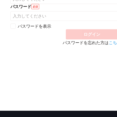
パスワード
必須
パスワードを表示
ログイン
パスワードを忘れた方は
こち