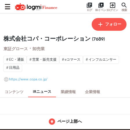
ログ
IRイベント
ログイン
検索
フォロー
株式会社コパ・コーポレーション
(7689)
・
東証グロース
卸売業
EC・通販
営業・販売支援
eコマース
インフルエンサー
日用品
https://www.copa.co.jp/
IRニュース
コンテンツ
業績情報
企業情報
ページ上部へ