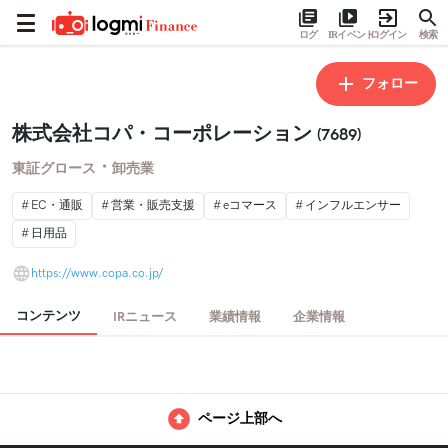
ログ
IRイベント
ログイン
検索
フォロー
株式会社コパ・コーポレーション
(7689)
・
東証グロース
卸売業
EC・通販
営業・販売支援
eコマース
インフルエンサー
日用品
https://www.copa.co.jp/
コンテンツ
IRニュース
業績情報
企業情報
ページ上部へ