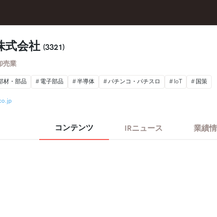
株式会社
(3321)
卸売業
部材・部品
電子部品
半導体
パチンコ・パチスロ
IoT
国策
co.jp
コンテンツ
IRニュース
業績情