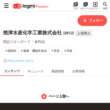
ログ
IRイベント
ログイン
検索
フォロー
焼津水産化学工業株式会社
(2812)
上場廃止
・
東証スタンダード
食料品
調味料
健康・機能性食品
美容
和食
https://www.yskf.jp
コンテンツ
IRニュース
業績情報
企業情報
ページ上部へ