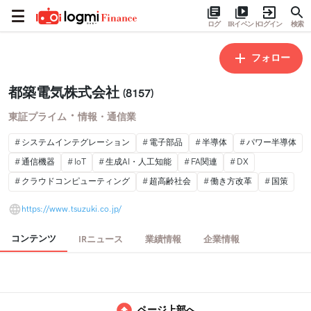
ログ
IRイベント
ログイン
検索
フォロー
都築電気株式会社
(8157)
・
東証プライム
情報・通信業
システムインテグレーション
電子部品
半導体
パワー半導体
通信機器
IoT
生成AI・人工知能
FA関連
DX
クラウドコンピューティング
超高齢社会
働き方改革
国策
https://www.tsuzuki.co.jp/
コンテンツ
IRニュース
業績情報
企業情報
ページ上部へ