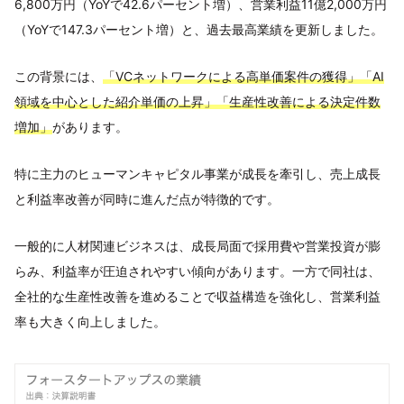
6,800万円（YoYで42.6パーセント増）、営業利益11億2,000万円
（YoYで147.3パーセント増）と、過去最高業績を更新しました。
この背景には、
「VCネットワークによる高単価案件の獲得」「AI
領域を中心とした紹介単価の上昇」「生産性改善による決定件数
増加」
があります。
特に主力のヒューマンキャピタル事業が成長を牽引し、売上成長
と利益率改善が同時に進んだ点が特徴的です。
一般的に人材関連ビジネスは、成長局面で採用費や営業投資が膨
らみ、利益率が圧迫されやすい傾向があります。一方で同社は、
全社的な生産性改善を進めることで収益構造を強化し、営業利益
率も大きく向上しました。