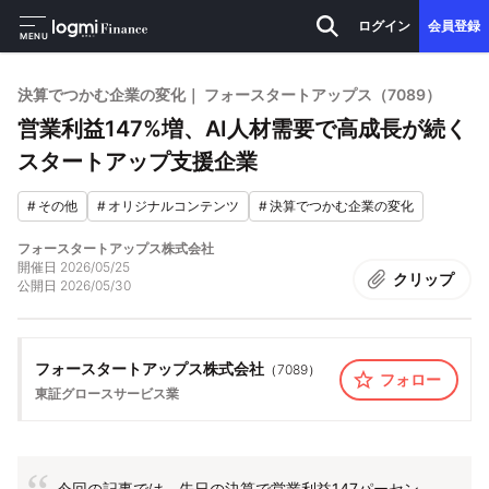
ログイン
会員登録
MENU
決算でつかむ企業の変化｜ フォースタートアップス（7089）
営業利益147%増、AI人材需要で高成長が続く
スタートアップ支援企業
#
その他
#
オリジナルコンテンツ
#
決算でつかむ企業の変化
フォースタートアップス株式会社
開催日
2026/05/25
クリップ
公開日
2026/05/30
フォースタートアップス株式会社
（
7089
）
フォロー
東証グロース
サービス業
今回の記事では、先日の決算で営業利益147パーセン