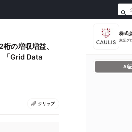
株式
東証グ
2桁の増収増益、
rid Data
AI
クリップ