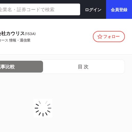
ログイン
会員登録
会社カウリス
(
153A
)
フォロー
ロース
情報・通信業
記事比較
目 次