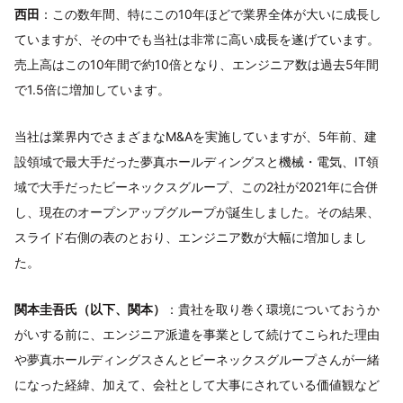
西田
：この数年間、特にこの10年ほどで業界全体が大いに成長し
ていますが、その中でも当社は非常に高い成長を遂げています。
売上高はこの10年間で約10倍となり、エンジニア数は過去5年間
で1.5倍に増加しています。
当社は業界内でさまざまなM&Aを実施していますが、5年前、建
設領域で最大手だった夢真ホールディングスと機械・電気、IT領
域で大手だったビーネックスグループ、この2社が2021年に合併
し、現在のオープンアップグループが誕生しました。その結果、
スライド右側の表のとおり、エンジニア数が大幅に増加しまし
た。
関本圭吾氏（以下、関本）
：貴社を取り巻く環境についておうか
がいする前に、エンジニア派遣を事業として続けてこられた理由
や夢真ホールディングスさんとビーネックスグループさんが一緒
になった経緯、加えて、会社として大事にされている価値観など