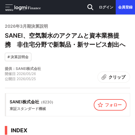
ログイン
会員登録
MENU
2026年3月期決算説明
SANEI、空気製水のアクアムと資本業務提
携 非住宅分野で新製品・新サービス創出へ
#
決算説明会
提供：SANEI株式会社
開催日
2026/05/26
クリップ
公開日
2026/05/25
SANEI株式会社
（
6230
）
フォロー
東証スタンダード
機械
INDEX