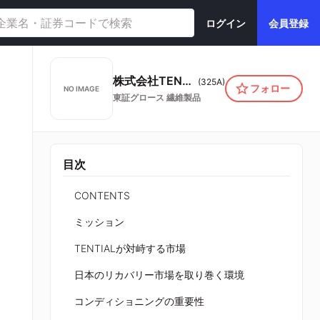
ログイン
会員登録
株式会社TENTIAL
(
325A
)
フォロー
NO IMAGE
東証グロース
繊維製品
目次
CONTENTS
ミッション
TENTIALが対峙する市場
日本のリカバリー市場を取り巻く環境
コンディショニングの重要性