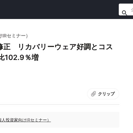
けIRセミナー）
上方修正 リカバリーウェア好調とコス
102.9％増
クリップ
個人投資家向けIRセミナー）