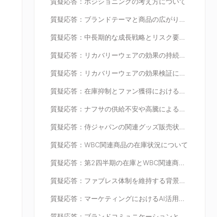
質疑応答：ポジショニングの考え方について
質疑応答：ブランドテーマと商品の広がりについて
質疑応答：中長期的な成長戦略とリスク要因について
質疑応答：リカバリーウェアの効果の持続期間や洗濯回数の目安について
質疑応答：リカバリーウェアの効果検証について
質疑応答：在庫抑制とファン獲得における機会損失への対応について
質疑応答：ナフサの供給不安や高騰による影響について
質疑応答：侍ジャパンの関連グッズ販売状況と今後の展望について
質疑応答：WBC関連商品の在庫状況について
質疑応答：第2四半期の在庫とWBC関連商品の関係について
質疑応答：ファブレス体制を維持する背景について
質疑応答：マーケティングにおけるAI活用について
質疑応答：ブランドコミュニケーションと宣伝の方針について