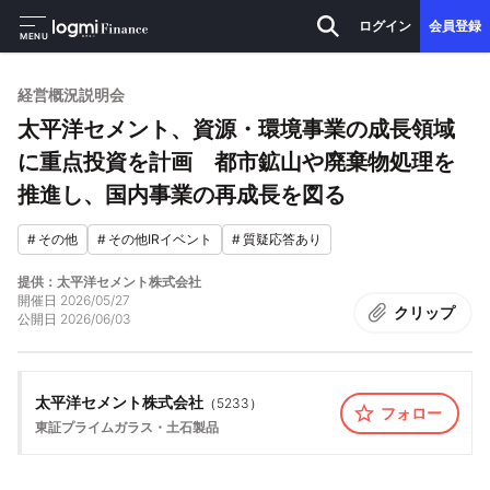
ログイン
会員登録
MENU
経営概況説明会
太平洋セメント、資源・環境事業の成長領域
に重点投資を計画 都市鉱山や廃棄物処理を
推進し、国内事業の再成長を図る
#
その他
#
その他IRイベント
#
質疑応答あり
提供：太平洋セメント株式会社
開催日
2026/05/27
クリップ
公開日
2026/06/03
太平洋セメント株式会社
（
5233
）
フォロー
東証プライム
ガラス・土石製品