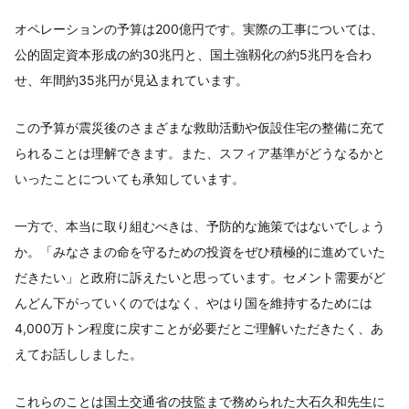
オペレーションの予算は200億円です。実際の工事については、
公的固定資本形成の約30兆円と、国土強靱化の約5兆円を合わ
せ、年間約35兆円が見込まれています。
この予算が震災後のさまざまな救助活動や仮設住宅の整備に充て
られることは理解できます。また、スフィア基準がどうなるかと
いったことについても承知しています。
一方で、本当に取り組むべきは、予防的な施策ではないでしょう
か。「みなさまの命を守るための投資をぜひ積極的に進めていた
だきたい」と政府に訴えたいと思っています。セメント需要がど
んどん下がっていくのではなく、やはり国を維持するためには
4,000万トン程度に戻すことが必要だとご理解いただきたく、あ
えてお話ししました。
これらのことは国土交通省の技監まで務められた大石久和先生に