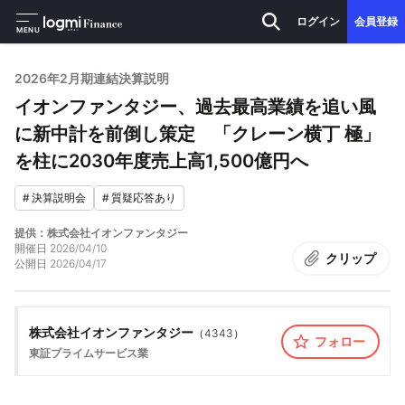
ログイン
会員登録
MENU
2026年2月期連結決算説明
イオンファンタジー、過去最高業績を追い風
に新中計を前倒し策定 「クレーン横丁 極」
を柱に2030年度売上高1,500億円へ
#
決算説明会
#
質疑応答あり
提供：株式会社イオンファンタジー
開催日
2026/04/10
クリップ
公開日
2026/04/17
株式会社イオンファンタジー
（
4343
）
フォロー
東証プライム
サービス業